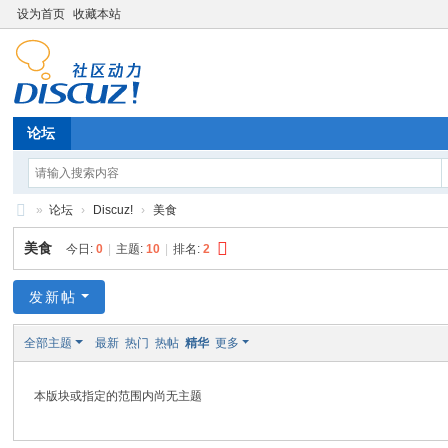
设为首页
收藏本站
论坛
»
论坛
›
Discuz!
›
美食
Di
美食
今日:
0
|
主题:
10
|
排名:
2
sc
uz
发新帖
!
全部主题
最新
热门
热帖
精华
更多
B
oa
本版块或指定的范围内尚无主题
rd