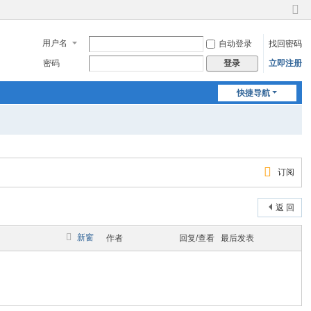
切
换
用户名
自动登录
找回密码
到
窄
密码
立即注册
登录
版
快捷导航
订阅
返 回
新窗
作者
回复/查看
最后发表