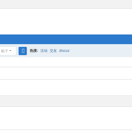
热搜:
活动
交友
discuz
帖子
搜
索